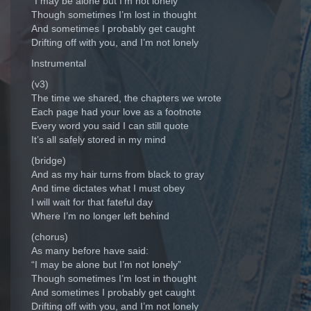
“I may be alone but I’m not lonely”
Though sometimes I’m lost in thought
And sometimes I probably get caught
Drifting off with you, and I’m not lonely
Instrumental
(v3)
The time we shared, the chapters we wrote
Each page had your love as a footnote
Every word you said I can still quote
It’s all safely stored in my mind
(bridge)
And as my hair turns from black to gray
And time dictates what I must obey
I will wait for that fateful day
Where I’m no longer left behind
(chorus)
As many before have said:
“I may be alone but I’m not lonely”
Though sometimes I’m lost in thought
And sometimes I probably get caught
Drifting off with you, and I’m not lonely